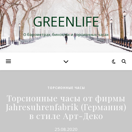
GREENLIFE
О барометрах, биноклях и торсионных часах
ТОРСИОННЫЕ ЧАСЫ
Торсионные часы от фирмы
Jahresuhrenfabrik (Германия)
в стиле Арт-Деко
25.08.2020