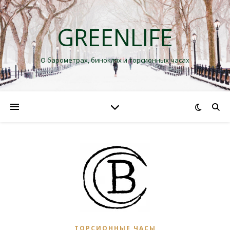
GREENLIFE
О барометрах, биноклях и торсионных часах
ТОРСИОННЫЕ ЧАСЫ